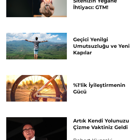
Sitenizin Yegane
İhtiyacı: GTM!
Geçici Yenilgi
Umutsuzluğu ve Yeni
Kapılar
%1'lik İyileştirmenin
Gücü
Artık Kendi Yolunuzu
Çizme Vaktiniz Geldi