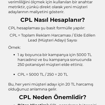
verimliliğini ölçmek için kullanılan bir anahtar
z
metriktir, çünkü direkt olarak yeni müşteri
adaylarının maliyetini gösterir.
CPL Nasıl Hesaplanır?
CPL hesaplaması şu basit formülle yapılır:
CPL = Toplam Reklam Harcaması / Elde Edilen
Lead (Müşteri Adayı) Sayısı
Örnek:
1 ay boyunca bir kampanya için 5000 TL
harcadınız ve bu kampanya sonucunda
250 potansiyel müşteri elde ettiniz.
CPL = 5000 TL / 250 = 20 TL
Bu, her yeni müşteri adayı için 20 TL harcamış
olduğunuz anlamına gelir.
CPL Neden Önemlidir?