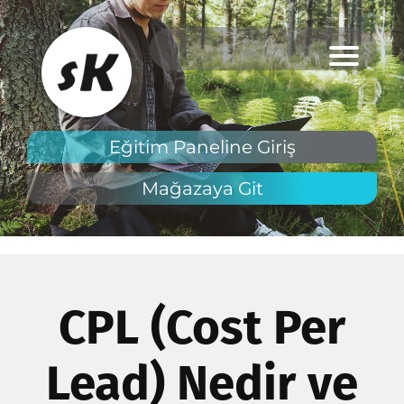
Eğitim Paneline Giriş
Mağazaya Git
y
İ
e
CPL (Cost Per
i
Lead) Nedir ve
B