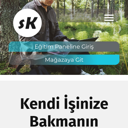
Eğitim Paneline Giriş
Mağazaya Git
y
İ
e
Kendi İşinize
i
Bakmanın
B