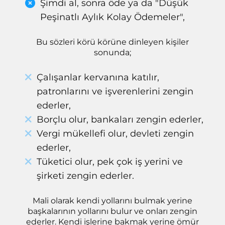
Şimdi al, sonra öde ya da "Düşük
z
Peşinatlı Aylık Kolay Ödemeler",
Bu sözleri körü körüne dinleyen kişiler
sonunda;
Çalışanlar kervanına katılır,
patronlarını ve işverenlerini zengin
ederler,
Borçlu olur, bankaları zengin ederler,
Vergi mükellefi olur, devleti zengin
ederler,
Tüketici olur, pek çok iş yerini ve
şirketi zengin ederler.
Mali olarak kendi yollarını bulmak yerine
başkalarının yollarını bulur ve onları zengin
ederler. Kendi işlerine bakmak yerine ömür