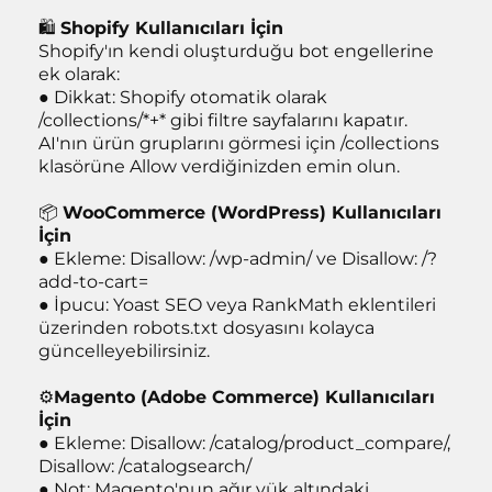
🛍️
Shopify Kullanıcıları İçin
Shopify'ın kendi oluşturduğu bot engellerine
ek olarak:
● Dikkat: Shopify otomatik olarak
/collections/*+* gibi filtre sayfalarını kapatır.
AI'nın ürün gruplarını görmesi için /collections
klasörüne Allow verdiğinizden emin olun.
📦
WooCommerce (WordPress) Kullanıcıları
İçin
● Ekleme: Disallow: /wp-admin/ ve Disallow: /?
add-to-cart=
● İpucu: Yoast SEO veya RankMath eklentileri
üzerinden robots.txt dosyasını kolayca
güncelleyebilirsiniz.
⚙️
Magento (Adobe Commerce) Kullanıcıları
İçin
● Ekleme: Disallow: /catalog/product_compare/,
Disallow: /catalogsearch/
● Not: Magento'nun ağır yük altındaki