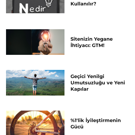
Kullanılır?
Sitenizin Yegane
İhtiyacı: GTM!
Geçici Yenilgi
Umutsuzluğu ve Yeni
Kapılar
%1'lik İyileştirmenin
Gücü