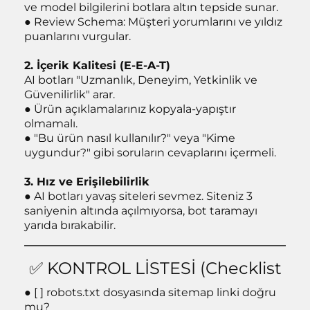
ve model bilgilerini botlara altın tepside sunar.
● Review Schema: Müşteri yorumlarını ve yıldız
puanlarını vurgular.
2. İçerik Kalitesi (E-E-A-T)
AI botları "Uzmanlık, Deneyim, Yetkinlik ve
Güvenilirlik" arar.
● Ürün açıklamalarınız kopyala-yapıştır
olmamalı.
● "Bu ürün nasıl kullanılır?" veya "Kime
uygundur?" gibi soruların cevaplarını içermeli.
3. Hız ve Erişilebilirlik
● AI botları yavaş siteleri sevmez. Siteniz 3
saniyenin altında açılmıyorsa, bot taramayı
yarıda bırakabilir.
✅ KONTROL LİSTESİ (Checklist
● [ ] robots.txt dosyasında sitemap linki doğru
mu?