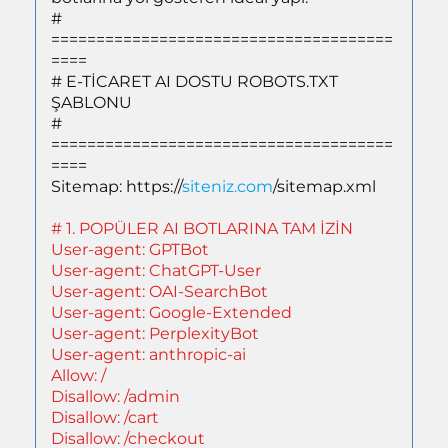
#
======================================
====
# E-TİCARET AI DOSTU ROBOTS.TXT
ŞABLONU
#
======================================
====
Sitemap:
https://
siteniz.com
/sitemap.xml
# 1. POPÜLER AI BOTLARINA TAM İZİN
User-agent: GPTBot
User-agent: ChatGPT-User
User-agent: OAI-SearchBot
User-agent: Google-Extended
User-agent: PerplexityBot
User-agent: anthropic-ai
Allow: /
Disallow: /admin
Disallow: /cart
Disallow: /checkout