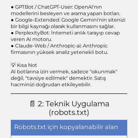
z
● GPTBot / ChatGPT-User: OpenAI'nın
modellerini besleyen ve arama yapan botları.
● Google-Extended: Google Gemini'nin sitenizi
bir bilgi kaynağı olarak kullanmasını sağlar.
● PerplexityBot: İnterneti anlık tarayıp cevap
veren AI motoru.
● Claude-Web / Anthropic-ai: Anthropic
firmasının yüksek analiz yetenekli botu.
💡 Kısa Not
AI botlarına izin vermek, sadece "okunmak"
değil, "tavsiye edilmek" demektir. Satış
hacminizi doğrudan etkileyebilir.
📄 2: Teknik Uygulama
(robots.txt)
Robots.txt için kopyalanabilir alan