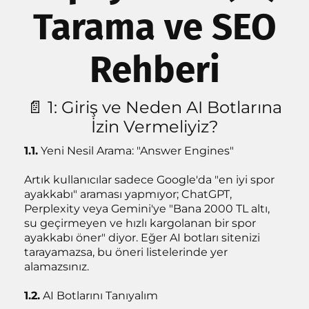
Tarama ve SEO
Rehberi
📄 1: Giriş ve Neden AI Botlarına
İzin Vermeliyiz?
k
1.1.
Yeni Nesil Arama: "Answer Engines"
Artık kullanıcılar sadece Google'da "en iyi spor
ayakkabı" araması yapmıyor; ChatGPT,
Perplexity veya Gemini'ye "Bana 2000 TL altı,
su geçirmeyen ve hızlı kargolanan bir spor
ayakkabı öner" diyor. Eğer AI botları sitenizi
tarayamazsa, bu öneri listelerinde yer
alamazsınız.
1.2.
AI Botlarını Tanıyalım