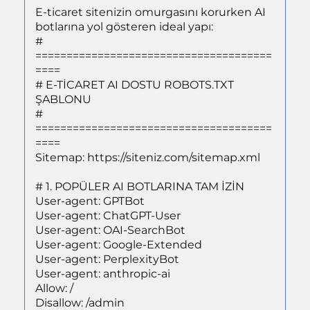
E-ticaret sitenizin omurgasını korurken AI
botlarına yol gösteren ideal yapı:
#
======================================
====
# E-TİCARET AI DOSTU ROBOTS.TXT
ŞABLONU
#
======================================
====
Sitemap:
https://siteniz.com/sitemap.xml
# 1. POPÜLER AI BOTLARINA TAM İZİN
User-agent: GPTBot
User-agent: ChatGPT-User
User-agent: OAI-SearchBot
User-agent: Google-Extended
User-agent: PerplexityBot
User-agent: anthropic-ai
Allow: /
Disallow: /admin