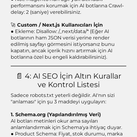
performansını korumak için AI botlarına Crawl-
delay: 2 (saniye) verebilirsiniz.
🚀
Custom / Next.js Kullanıcıları İçin
● Ekleme: Disallow: /_next/data/* (Eğer AI
botlarının ham JSON verisi yerine render
edilmiş sayfayı görmesini istiyorsanız bunu
kapatın, ancak içerik hızını artırmak için AI
botlarına özel bu engeli kaldırabilirsiniz).
📄 4: AI SEO İçin Altın Kurallar
ve Kontrol Listesi
Sadece robots.txt yeterli değildir. AI'nın sizi
"anlaması" için şu 3 maddeyi uygulayın:
1.
Schema.org
(Yapılandırılmış Veri)
AI botları metinleri okur ama sayıları
anlamlandırmak için Schema'ya ihtiyaç duyar.
● Product Schema: Fiyat, stok durumu, marka