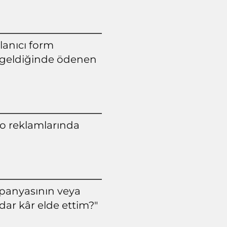
llanıcı form
e geldiğinde ödenen
eo reklamlarında
ampanyasının veya
dar kâr elde ettim?"