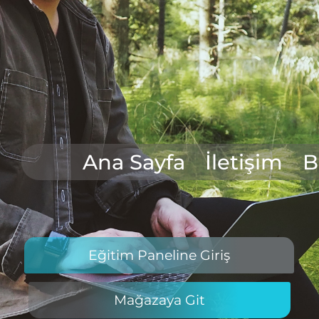
Ana Sayfa
İletişim
B
Eğitim Paneline Giriş
Mağazaya Git