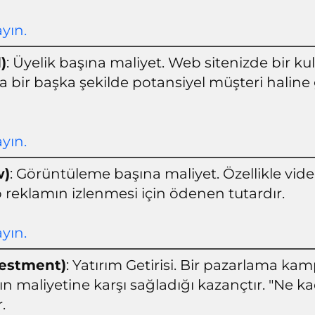
ayın.
)
: Üyelik başına maliyet. Web sitenizde bir ku
bir başka şekilde potansiyel müşteri halin
ayın.
w)
: Görüntüleme başına maliyet. Özellikle vid
eo reklamın izlenmesi için ödenen tutardır.
ayın.
vestment)
: Yatırım Getirisi. Bir pazarlama k
ın maliyetine karşı sağladığı kazançtır. "Ne ka
.