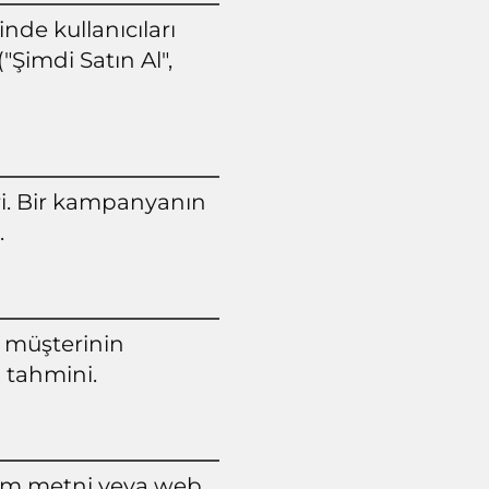
nde kullanıcıları
"Şimdi Satın Al",
i. Bir kampanyanın
.
r müşterinin
 tahmini.
eklam metni veya web