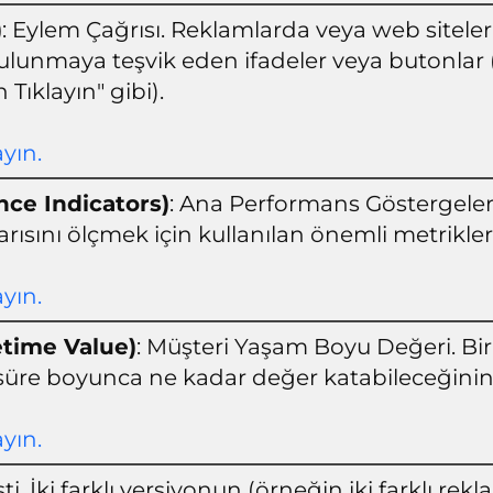
)
: Eylem Çağrısı. Reklamlarda veya web siteleri
bulunmaya teşvik eden ifadeler veya butonlar (
 Tıklayın" gibi).
ayın.
ce Indicators)
: Ana Performans Göstergeler
rısını ölçmek için kullanılan önemli metrikler
ayın.
etime Value)
: Müşteri Yaşam Boyu Değeri. Bi
süre boyunca ne kadar değer katabileceğinin
ayın.
sti. İki farklı versiyonun (örneğin iki farklı r