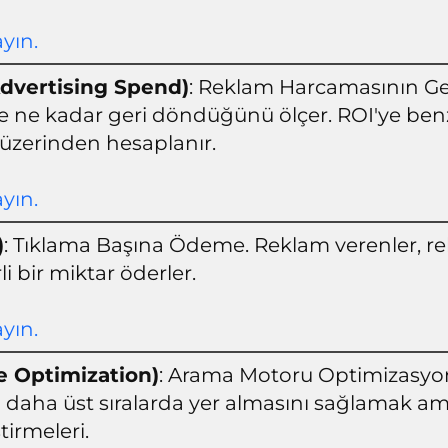
ayın.
dvertising Spend)
: Reklam Harcamasının Get
ze ne kadar geri döndüğünü ölçer. ROI'ye be
üzerinden hesaplanır.
ayın.
)
: Tıklama Başına Ödeme. Reklam verenler, re
li bir miktar öderler.
ayın.
e Optimization)
: Arama Motoru Optimizasyon
daha üst sıralarda yer almasını sağlamak am
ştirmeleri.