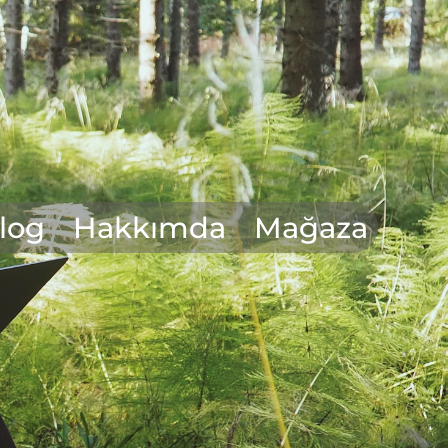
log
Hakkımda
Mağaza